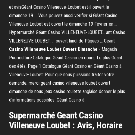
et avisGéant Casino Villeneuve-Loubet est-il ouvert le
dimanche 19 … Vous pouvez aussi vérifier si Géant Casino
Villeneuve-Loubet est ouvert le dimanche 19 Février en …
Hypermarché Géant Casino VILLENEUVE-LOUBET… ant Casino
VILLENEUVE-LOUBET, … ouvert lundi de Pâques … Geant
Casino Villeneuve Loubet Ouvert Dimanche
- Magasin
Puériculture:Catalogue Géant Casino en cours, Le plus Géant
des étés, Page 1 Catalogue Géant Casino en Géant Casino à
Villeneuve-Loubet: Pour que nous puissions traiter votre
demande, merci geant casino villeneuve loubet ouvert
dimanche de nous jeux casino roulette anglaise donner le plus
d’informations possibles :Géant Casino à
Supermarché Geant Casino
Villeneuve Loubet : Avis, Horaire