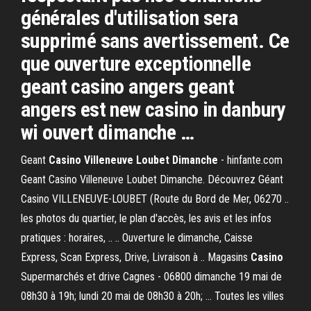
générales d'utilisation sera
supprimé sans avertissement. Ce
que ouverture exceptionnelle
geant casino angers geant
angers est new casino in danbury
wi ouvert dimanche …
Geant
Casino
Villeneuve
Loubet
Dimanche
- hinfante.com
Geant Casino Villeneuve Loubet Dimanche. Découvrez Géant
Casino VILLENEUVE-LOUBET (Route du Bord de Mer, 06270 ..
les photos du quartier, le plan d'accès, les avis et les infos
pratiques : horaires, .. .. Ouverture le dimanche, Caisse
Express, Scan Express, Drive, Livraison à .. Magasins
Casino
Supermarchés et drive Cagnes - 06800 dimanche 19 mai de
08h30 à 19h; lundi 20 mai de 08h30 à 20h; ... Toutes les villes