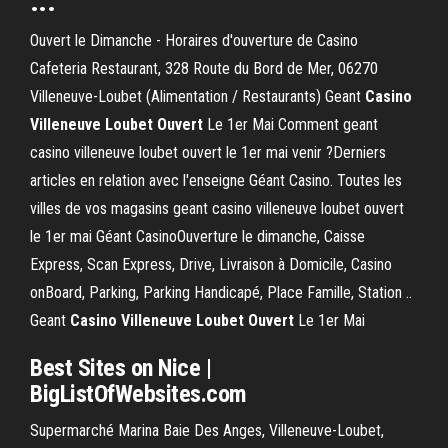
...
Ouvert le Dimanche - Horaires d'ouverture de Casino
Cafeteria Restaurant, 328 Route du Bord de Mer, 06270
Villeneuve-Loubet (Alimentation / Restaurants) Geant
Casino
Villeneuve
Loubet
Ouvert
Le 1er Mai Comment geant
casino villeneuve loubet ouvert le 1er mai venir ?Derniers
articles en relation avec l'enseigne Géant Casino. Toutes les
villes de vos magasins geant casino villeneuve loubet ouvert
le 1er mai Géant CasinoOuverture le dimanche, Caisse
Express, Scan Express, Drive, Livraison à Domicile, Casino
onBoard, Parking, Parking Handicapé, Place Famille, Station ..
Geant
Casino
Villeneuve
Loubet
Ouvert
Le 1er Mai
Best Sites on Nice |
BigListOfWebsites.com
Supermarché Marina Baie Des Anges, Villeneuve-Loubet,