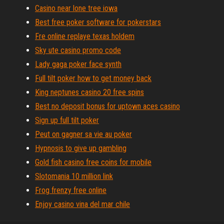
Casino near lone tree iowa
Best free poker software for pokerstars
Fre online replaye texas holdem
Sky ute casino promo code
Lady gaga poker face synth
Full tilt poker how to get money back
King neptunes casino 20 free spins
Best no deposit bonus for uptown aces casino
Sign up full tilt poker
Peut on gagner sa vie au poker
Hypnosis to give up gambling
Gold fish casino free coins for mobile
Slotomania 10 million link
Frog frenzy free online
Enjoy casino vina del mar chile