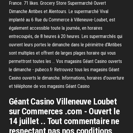
France. 71 likes. Grocery Store Supermarché Ouvert
Dimanche Antibes et Alentours. Le supermarché Vival
implanté au 6 Rue du Commerce à Villeneuve-Loubet, est
également accessible toute la journée, en horaires
entrecoupés, de 8 heures à 20 heures. Les supermarchés qui
ouvrent leurs portes le dimanche dans le périmètre d'Antibes
sont multiples et offrent de larges plages horaire qui vous
permettront toutes les ... Vos magasins Géant Casino ouverts
le dimanche - pubeco.fr Retrouvez tous les magasins Géant
Casino ouverts le dimanche. Informations, horaires d'ouverture
et téléphone de vos magasins Géant Casino
Géant Casino Villeneuve Loubet
sur Commerces .com - Ouvert le
14 juillet .. Tout commentaire ne
respectant pas nos conditions